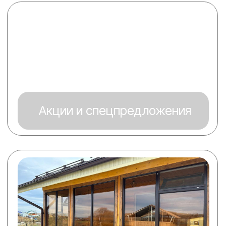
Почему стоит выбрать пластиковые
окна?
Окна на дачу за 4000 руб.
Пластиковые окна подходят для любых
помещений, обеспечивая высокий уровень
теплоизоляции и шумоподавления.
Высококачественные профили,
изготовленные по современным
стандартам, являются основой прочности и
надежности всей конструкции. Выбор
правильного профиля имеет определяющее
значение для долголетия окон. Сегодня
рынок предлагает широкий ассортимент
различных типов профилей, среди которых
можно выбрать оптимальный вариант