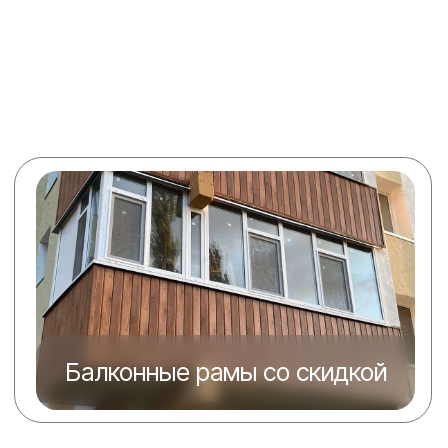
Профессиональное остекление
пластиковых окон: как выбрать
идеальный вариант для вашего
дома?
Балконные рамы со скидкой
Благодаря современным технологиям мы
можем создать дома идеальный
микроклимат, обеспечивающий комфорт и
уют. Правильное остекление окон является
одним из ключевых элементов этого
процесса. Если вы планируете заменить
старые окна или установить новые, обратите
внимание на такие важные факторы, как
качество профиля, точность замеров и
Акции и спецпредложения
профессионализм монтажников. Эти
аспекты играют решающую роль в
обеспечении долговечности и
эффективности ваших окон