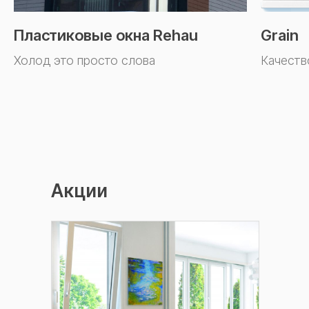
Пластиковые окна Rehau
Grain
Холод это просто слова
Качеств
Акции
купите Окна в
Набережных Челнах