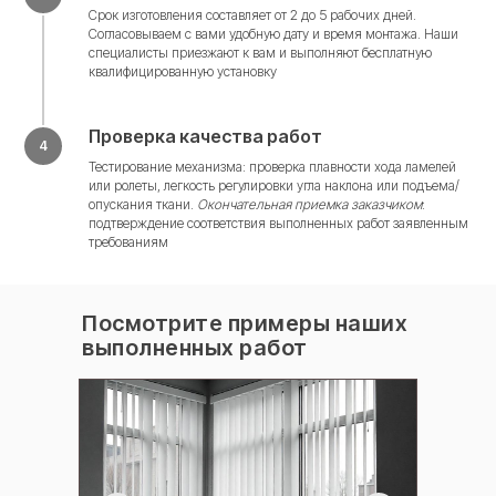
Срок изготовления составляет от 2 до 5 рабочих дней.
Согласовываем с вами удобную дату и время монтажа. Наши
специалисты приезжают к вам и выполняют бесплатную
Специальное предложение
квалифицированную установку
Окно на дачу
Проверка качества работ
Скидка 20%
Тестирование механизма: проверка плавности хода ламелей
или ролеты, легкость регулировки угла наклона или подъема/
Подарите своей даче новый вид и комфорт
с "Окна Премиум"! Закажите установку
опускания ткани.
Окончательная приемка заказчиком
:
пластиковых окон прямо сейчас и получите
подтверждение соответствия выполненных работ заявленным
эксклюзивную скидку 20%. Светлее,
требованиям
теплее, уютнее — ваш загородный дом
заслуживает лучшего. Акция ограничена,
успейте обновиться выгодно!
Посмотрите примеры наших
выполненных работ
Смотреть все акции