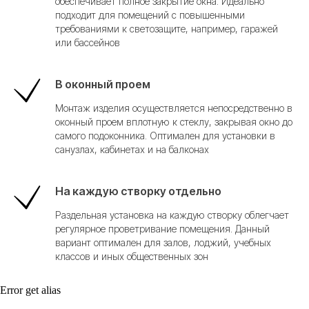
обеспечивает полное закрытие окна. Идеально
Не является публичной
подходит для помещений с повышенными
офертой
требованиями к светозащите, например, гаражей
ИП Саттаров Ленар
Фиргатович
или бассейнов
ИНН 163902769224
В оконный проем
Монтаж изделия осуществляется непосредственно в
оконный проем вплотную к стеклу, закрывая окно до
самого подоконника. Оптимален для установки в
санузлах, кабинетах и на балконах
На каждую створку отдельно
Раздельная установка на каждую створку облегчает
регулярное проветривание помещения. Данный
вариант оптимален для залов, лоджий, учебных
классов и иных общественных зон
Error get alias