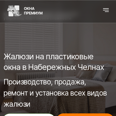
Компания "Окна Премиум" предлагает
услуги под ключ любой сложности
Каталог
Ба
Жалюзи на пластиковые
окна в Набережных Челнах
Производство, продажа,
ремонт и установка всех видов
жалюзи
Рассчитать стоимость